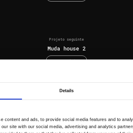
Projeto seguinte
Muda house 2
ver projetos
Details
Projeto seguinte
Pinheirinho AR52
e content and ads, to provide social media features and to analy
ver projetos
 our site with our social media, advertising and analytics partn