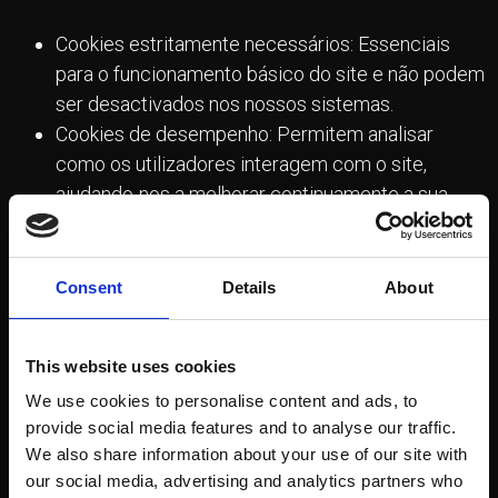
Cookies estritamente necessários: Essenciais
para o funcionamento básico do site e não podem
ser desactivados nos nossos sistemas.
Cookies de desempenho: Permitem analisar
como os utilizadores interagem com o site,
ajudando-nos a melhorar continuamente a sua
funcionalidade.
Cookies de funcionalidade: Guardam informações
sobre as suas escolhas (como idioma ou região),
Consent
Details
About
proporcionando uma navegação mais
personalizada.
This website uses cookies
Cookies de marketing: Utilizados para apresentar
We use cookies to personalise content and ads, to
anúncios relevantes com base nos seus
provide social media features and to analyse our traffic.
interesses, podendo ser definidos por nós ou por
We also share information about your use of our site with
parceiros terceiros.
our social media, advertising and analytics partners who